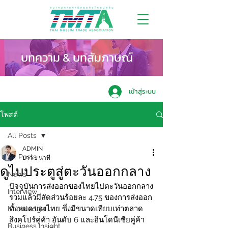
บทความ & บทสัมภาษณ์
เข้าสู่ระบบ
โพสต์
All Posts
ADMIN
All Posts
ยาว 1 นาที
ดูไบประตูสู่ตะวันออกกลาง
News
ปัจจุบันการส่งออกของไทยไปตะวันออกกลาง
Interview
รวมแล้วมีสัดส่วนร้อยละ 4.75 ของการส่งออก
ทั้งหมดของไทย ซึ่งมีขนาดเทียบเท่าตลาด
Knowledge
สิงคโปร์คู่ค้า อันดับ 6 และอินโดนีเซียคู่ค้า
Business Insight