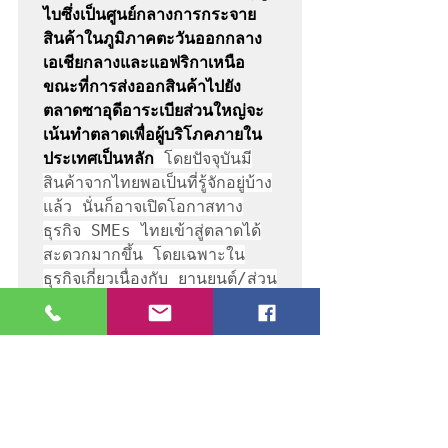
ไบซึ่งเป็นศูนย์กลางการกระจาย
สินค้าในภูมิภาคตะวันออกกลาง 
เอเชียกลางและแอฟริกาเหนือ 
ขณะที่การส่งออกสินค้าไปยัง
ตลาดซาอุดีอาระเบียส่วนใหญ่จะ
เน้นทำตลาดเพื่อผู้บริโภคภายใน
ประเทศเป็นหลัก
 โดยปัจจุบันมี
สินค้าจากไทยพอเป็นที่รู้จักอยู่บ้าง
แล้ว นั่นก็อาจเปิดโอกาสทาง
ธุรกิจ SMEs ไทยเข้าสู่ตลาดได้
สะดวกมากขึ้น โดยเฉพาะใน
ธุรกิจเกี่ยวเนื่องกับ ยานยนต์/ส่วน
ประกอบ และอาหาร 
ทั้งนี้ หาก
การทำตลาดกับ UAE และ
ซาอุดีอาระเบียประสบผลสำเร็จก็
อาจจะเป็นเครื่องการันตีว่าจะ
สามารถทำตลาดได้อย่างต่อเนื่อง
และเป็นใบผ่าน ทางเข้าสู่ตลาด
อื่นๆในตะวันออกกลางได้ราบรื่น