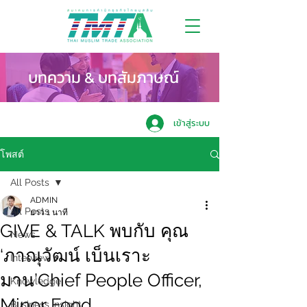
บทความ & บทสัมภาษณ์
เข้าสู่ระบบ
โพสต์
All Posts
ADMIN
All Posts
ยาว 1 นาที
GIVE & TALK พบกับ คุณ
News
‘ภาณุวัฒน์ เบ็นเราะ
Interview
มาน’Chief People Officer,
Knowledge
Minor Food.
Business Insight