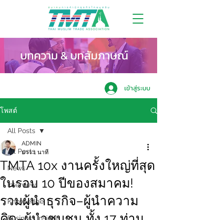
บทความ & บทสัมภาษณ์
เข้าสู่ระบบ
โพสต์
All Posts
ADMIN
All Posts
ยาว 1 นาที
TMTA 10x งานครั้งใหญ่ที่สุด
News
ในรอบ 10 ปีของสมาคม!
Interview
รวมผู้นำธุรกิจ–ผู้นำความ
Knowledge
คิด–ผู้นำชุมชน ทั้ง 17 ท่าน
Business Insight