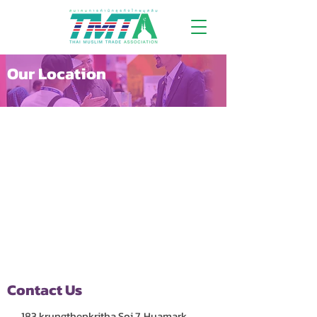
Our Location
Contact Us
183 krungthepkritha Soi 7, Huamark,