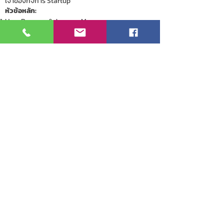
เจ้าของกิจการ Startup
หัวข้อหลัก:
User Persona & Journey Map
Wireframe & Prototype
UX Pitch & Feedback
📍 สถานที่: TRUE Digital Park (BTS ปุณณวิถี)
📅 วันที่: 28 กรกฎาคม 2567
🔗 สมัคร:
https://bit.ly/uxdesign-event
Previous
Next
© 2024 by Thai Muslim Trade Association
183 krungthepkritha Soi 7,
Huamark, Bangkapi, Bangkok