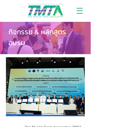
กิจกรรม & หลักสูตร
อบรม