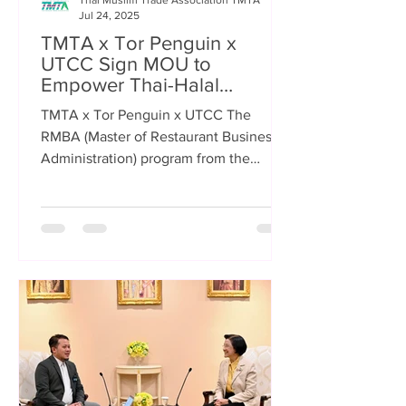
Thai Muslim Trade Association TMTA
Jul 24, 2025
TMTA x Tor Penguin x
UTCC Sign MOU to
Empower Thai-Halal
Restaurant Businesses
TMTA x Tor Penguin x UTCC The
Towards a Sustainable
RMBA (Master of Restaurant Business
Future
Administration) program from the
University of the Thai Chamber of...