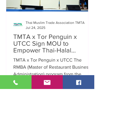
Thai Muslim Trade Association TMTA
Jul 24, 2025
TMTA x Tor Penguin x
UTCC Sign MOU to
Empower Thai-Halal
Restaurant Businesses
TMTA x Tor Penguin x UTCC The
Towards a Sustainable
RMBA (Master of Restaurant Business
Future
Administration) program from the
University of the Thai Chamber of...