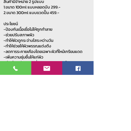
สินค้ามีจำหน่าย 2 รูปแบบ
1.ขนาด 100ml แบบหลอดบีบ 299.-
2.ขนาด 300ml แบบขวดปั๊ม 459.-
ประโยชน์
-ป้องกันเนื้อเยื่อไม่ให้ถูกทำลาย
-ช่วยปรับสภาพผิว
-ทำให้ผิวดูกระจ่างใสระหว่างวัน
-ทำให้ช่วยให้ผิวพรรณแต่งตึง
-ลดการระคายเคืองโดยเฉพาะผิวที่ไหม้เกรียมแดด
-เพิ่มความชุ่มชื้นให้แก่ผิว
-ช่วยป้องกันการเปลี่ยนแปลงของเซลล์
-กลิ่นหอมติดทนนาน
ข้อมูลสมาชิก