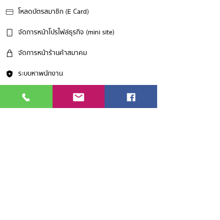
โหลดบัตรสมาชิก (E Card)
จัดการหน้าโปรไฟล์ธุรกิจ (mini site)
จัดการหน้าร้านค้าสมาคม
ระบบหาพนักงาน
โหวตทิศทางสมาคมประจำเดือน
ติดต่อแอดมิน (Line)
© 2024 by Thai Muslim Trade Association
183 krungthepkritha Soi 7,
Huamark, Bangkapi, Bangkok