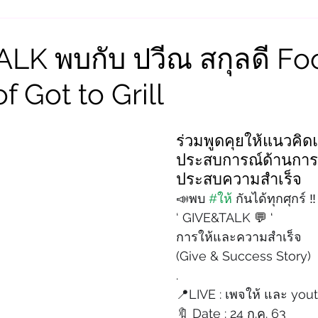
ALK พบกับ ปวีณ สกุลดี Fo
f Got to Grill
ร่วมพูดคุยให้แนวคิด
ประสบการณ์ด้านการท
ประสบความสำเร็จ
📣พบ 
#ให้
 กันได้ทุกศุกร์ ‼️
‘ GIVE&TALK 
💬 ‘
การให้และความสำเร็จ
(Give & Success Story)
.
📍LIVE : เพจให้ และ yout
🔖 Date : 24 ก.ค. 63