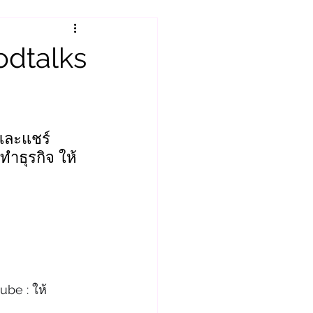
odtalks
และแชร์
ำธุรกิจ ให้
ube : ให้