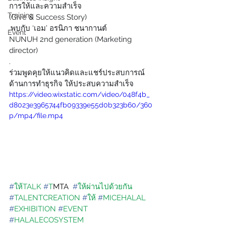
การให้และความสำเร็จ
Training
(Give & Success Story)
.พบกับ ‘เอม’ อรนิภา ชนากานต์
Event
NUNUH 2nd generation (Marketing 
director)
.
ร่วมพูดคุยให้แนวคิดและแชร์ประสบการณ์
ด้านการทำธุรกิจ ให้ประสบความสำเร็จ
https://video.wixstatic.com/video/048f4b_
d8023e3965744fb09339e55d0b323b60/360
p/mp4/file.mp4
#
ให้TALK
#
T
MTA
#
ให้ผ่านไปด้วยกัน
#
TALENTCREATION
#
ให้
#
MICEHALAL
#
EXHIBITION
#
EVENT
#
HALALECOSYSTEM