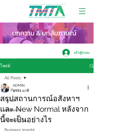
บทความ & บทสัมภาษณ์
เข้าสู่ระบบ
โพสต์
All Posts
ADMIN
All Posts
ยาว 1 นาที
สรุปสถานการณ์อสังหาฯ
News
และ New Normal หลังจาก
Interview
นี้จะเป็นอย่างไร
Knowledge
Business Insight