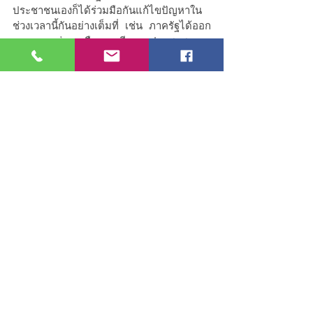
ประชาชนเองก็ได้ร่วมมือกันแก้ไขปัญหาใน
ช่วงเวลานี้กันอย่างเต็มที่ เช่น ภาครัฐได้ออก
มาตรการช่วยเหลือและเยียวยาประชาชน
รายย่อย เลื่อนการจ่ายภาษีที่ดินและสิ่งปลูก
สร้างฉบับใหม่ รวมถึงภาษีส่วนบุคคลออกไป
ก่อน ปรับลดอัตราดอกเบี้ย เลื่อนระยะเวลา
ผ่อนจ่ายสินเชื่อต่างๆ เป็นต้น
ส่วนด้านผู้ประกอบการเองก็ได้ให้ความร่วม
มือในการปฏิบัติตามนโยบายความปลอดภัย 
แม้จะได้รับผลกระทบบ้างแต่ก็เพื่อผลดีใน
ระยะยาว ปัญหาจะได้รับการแก้ไขเร็วขึ้นได้ 
ทำให้ช่วงเวลานี้ผู้ประกอบการต่างเร่งออก