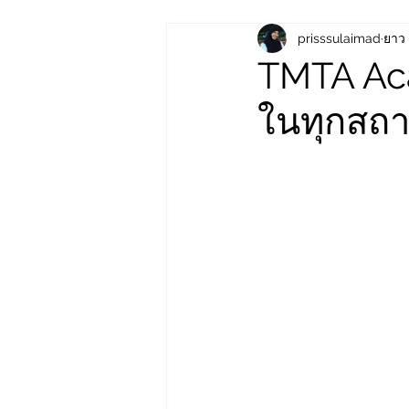
prisssulaimad
ยาว 
TMTA Aca
ในทุกสถา