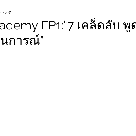
1 นาที
demy EP1:“7 เคล็ดลับ พู
นการณ์”