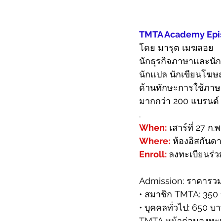
TMTA Academy Epis
โดย มารุต เมฆลอย
นักธุรกิจภาษาและนัก
นักแปล นักเขียนโฆษณ
ด้านทักษะการใช้ภาษ
มากกว่า 200 แบรนด์
.
When:
 เสาร์ที่ 27 ก
Where:
 ห้องอิสกันด
Enroll: 
ลงทะเบียนร่วม
Admission: ราคารวมส
• สมาชิก TMTA: 350 บ
• บุคคลทั่วไป: 650 บา
TMTA หน้าก่อนลงทะเบ