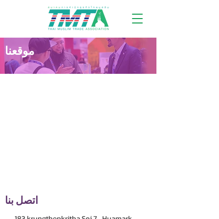
موقعنا
اتصل بنا
183 krungthepkritha Soi 7 ، Huamark ،