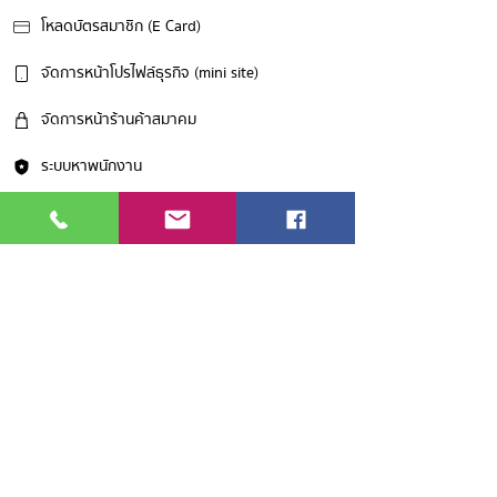
โหลดบัตรสมาชิก (E Card)
จัดการหน้าโปรไฟล์ธุรกิจ (mini site)
จัดการหน้าร้านค้าสมาคม
ระบบหาพนักงาน
โหวตทิศทางสมาคมประจำเดือน
ติดต่อแอดมิน (Line)
© 2020 من قبل رابطة التجارة الإسلامية التايلاندية
183 krungthepkritha Soi 7 ،
Huamark ، Bangkapi ، بانكوك