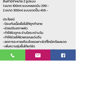
สินค้ามีจำหน่าย 2 รูปแบบ
1.ขนาด 100ml แบบหลอดบีบ 299.-
2.ขนาด 300ml แบบขวดปั๊ม 459.-
ประโยชน์
-ป้องกันเนื้อเยื่อไม่ให้ถูกทำลาย
-ช่วยปรับสภาพผิว
-ทำให้ผิวดูกระจ่างใสระหว่างวัน
-ทำให้ช่วยให้ผิวพรรณแต่งตึง
-ลดการระคายเคืองโดยเฉพาะผิวที่ไหม้เกรียมแดด
-เพิ่มความชุ่มชื้นให้แก่ผิว
-ช่วยป้องกันการเปลี่ยนแปลงของเซลล์
-กลิ่นหอมติดทนนาน
ข้อมูลสมาชิก