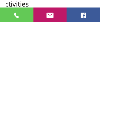
© 2020 من قبل رابطة التجارة الإسلامية التايلاندية
183 krungthepkritha Soi 7 ،
Huamark ، Bangkapi ، بانكوك