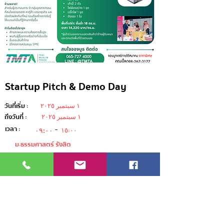
Startup Pitch & Demo Day
١ سبتمبر ٢٠٢٥
วันที่เริ่ม :
١ سبتمبر ٢٠٢٥
ถึงวันที่ :
-
เวลา :
٠٩:٠٠
١٥:٠٠
ม.ธรรมศาสตร์ รังสิต
พบกับสตาร์ทอัพรุ่นใหม่ในวันนำเสนอ Demo Day
พร้อมทุนสนับสนุน
Previous
Next