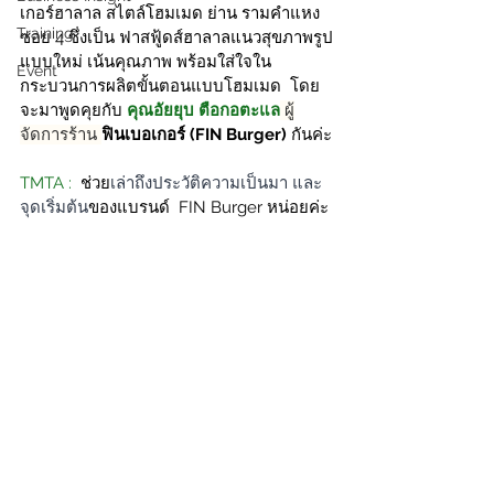
เกอร์ฮาลาล สไตล์โฮมเมด ย่าน รามคำแหง 
Training
ซอย 4 ซึ่งเป็น 
ฟาสฟู้ดส์ฮาลาลแนวสุขภาพรูป
แบบใหม่ เน้นคุณภาพ พร้อมใส่ใจใน
Event
กระบวนการผลิตขั้นตอนแบบโฮมเมด  โดย
จะมาพูดคุยกับ 
คุณอัยยุบ ตือกอตะแล
 ผู้
จัดการร้าน 
ฟินเบอเกอร์ (FIN Burger)
กันค่ะ
TMTA : 
 ช่วย
เล่าถึงประวัติความเป็นมา และ
จุดเริ่มต้น
ของแบรนด์  FIN Burger หน่อยค่ะ