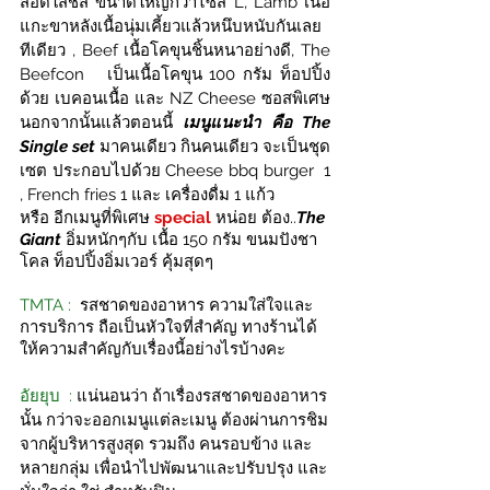
สอดใส้ชีส ขนาดใหญ่กว่าไซส์ L, Lamb เนื้อ
แกะขาหลังเนื้อนุ่มเคี้ยวแล้วหนึบหนับกันเลย
ทีเดียว , Beef เนื้อโคขุนชิ้นหนาอย่างดี, The 
Beefcon   เป็นเนื้อโคขุน 100 กรัม ท็อปปิ้ง
ด้วย เบคอนเนื้อ และ NZ Cheese ซอสพิเศษ 
นอกจากนั้นแล้ว
ตอนนี้ 
เมนูแนะนำ คือ The 
Single set
มาคนเดียว กินคนเดียว จะเป็นชุด
เซต ประกอบไปด้วย Cheese bbq burger  1 
, French fries 1 และ เครื่องดื่ม 1 แก้ว
หรือ อีกเมนูที่พิเศษ 
special 
หน่อย ต้อง..
The 
Giant
 อิ่มหนักๆกับ เนื้อ 150 กรัม ขนมปังชา
โคล ท็อปปิ้งอิ่มเวอร์ คุ้มสุดๆ
TMTA : 
 รสชาดของอาหาร ความใส่ใจและ
การบริการ ถือเป็นหัวใจที่สำคัญ ทางร้านได้
ให้ความสำคัญกับเรื่องนี้อย่างไรบ้างคะ
อัยยุบ  : 
แน่นอนว่า ถ้าเรื่องรสชาดของอาหาร
นั้น กว่าจะออกเมนูแต่ละเมนู ต้องผ่านการชิม
จากผู้บริหารสูงสุด รวมถึง คนรอบข้าง และ
หลายกลุ่ม เพื่อนำไปพัฒนาและปรับปรุง และ