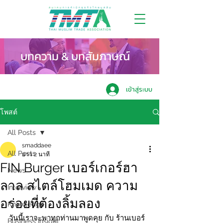
บทความ & บทสัมภาษณ์
เข้าสู่ระบบ
โพสต์
All Posts
smaddaee
All Posts
ยาว 2 นาที
FIN Burger เบอร์เกอร์ฮา
News
ลาล สไตล์โฮมเมด ความ
Interview
อร่อยที่ต้องลิ้มลอง
Knowledge
วันนี้เราจะพาทุกท่านมาพูดคุย กับ ร้านเบอร์
Business Insight