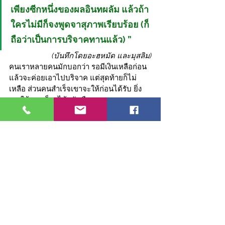
เพียงซีกหนึ่งของผลอินทผลัม แล้วถ้า
ใครไม่มีก็จงพูดจาสุภาพเรียบร้อย (ก็
ถือว่าเป็นการบริจาคทานแล้ว) ”
(บันทึกโดยอะฮหมัด และมุสลิม)
คนเราหลายคนมักบอกว่า รอมีเงินเหลือก่อน
แล้วจะค่อยเอาไปบริจาค แต่สุดท้ายก็ไม่
เหลือ ส่วนคนสำเร็จเขาจะให้ก่อนได้รับ ยิ่ง
เขาให้มาก ก็จะได้กลับคืนมามาก
สุดท้ายการตั้งเป้าหมายที่ชัดเจน
วัดผลได้ เป็นสิ่งที่จะช่วยให้เรา
ประสบความสำเร็จได้ มันจะช่วย
ทำให้รู้จุดหมายในชีวิตที่ตัวเรา
อยากได้

ดังนั้นอย่ามัวแต่อ่านอย่างเดียว 
ไปลงมือทำได้แล้วครับ เพราะ