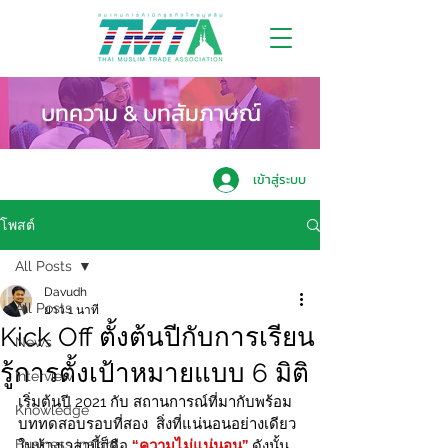
บทความ & บทสัมภาษณ์
เข้าสู่ระบบ
โพสต์
All Posts
Davudh
All Posts
ยาว 1 นาที
Kick Off ตั้งต้นปีกับการเรียน
News
รู้การตั้งเป้าหมายแบบ 6 มิติ
Interview
เริ่มต้นปี 2021 กับ สถานการณ์ที่มากับพร้อม 
Knowledge
บททดสอบรอบที่สอง  สิ่งที่แน่นอนอย่างเดียว
Business Insight
ในห้วงเวลานี้ก็คือ 
“ความไม่แน่นอน”
 ดังนั้น