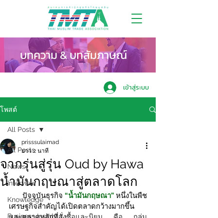
บทความ & บทสัมภาษณ์
เข้าสู่ระบบ
โพสต์
All Posts
prisssulaimad
All Posts
ยาว 2 นาที
จากรุ่นสู่รุ่น Oud by Hawa
News
น้ำมันกฤษณาสู่ตลาดโลก
Interview
       ปัจจุบันธุรกิจ 
“น้ำมันกฤษณา”
 หนึ่งในพืช
Knowledge
เศรษฐกิจสำคัญได้เปิดตลาดกว้างมากขึ้น 
Business Insight
และตลาดหลักที่สั่ง
ซื้อและนิยม คือ กลุ่ม