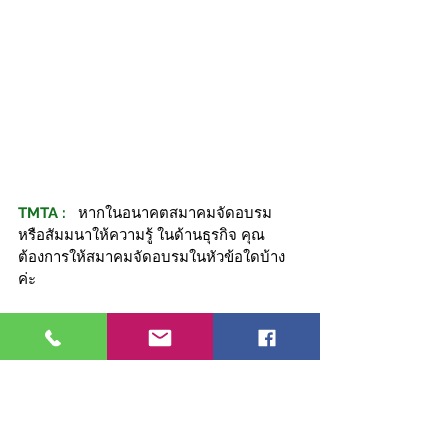
TMTA :
 หากในอนาคตสมาคมจัดอบรม 
หรือสัมมนาให้ความรู้ ในด้านธุรกิจ คุณ
ต้องการให้สมาคมจัดอบรมในหัวข้อใดบ้าง
ค่ะ
นาดา :
ทางเราอยากให้สมาคมมีการจัด
โครงการที่ให้นักธุรกิจในสมาคมไปออกร้าน
ค้า ออก บูท ยัง กลุ่มประเทศตะวันออกกลาง 
เพื่อเป็นการต่อยอดและขยายธุรกิจให้เป็นที่
รู้จักมากยิ่งขึ้น