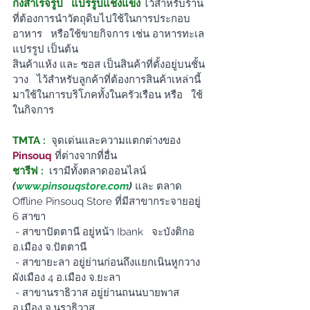
กึ่งสำเร็จรูป   แปรรูปแช่งแข่ง
ไว้สำหรับร้าน
ที่ต้องการนำวัตถุดิบไปใช้ในการประกอบ
อาหาร   หรือใช้ขายกิจการ เช่น อาหารทะเล
แปรรูป เป็นต้น
สินค้าแห้ง และ ซอส เป็นสินค้าที่ตั้งอยู่บนชั้น
วาง   ไว้สำหรับลูกค้าที่ต้องการสินค้าเหล่านี้
มาใช้ในการบริโภคทั้งในครัวเรือน หรือ   ใช้
ในกิจการ
TMTA :  
จุดเด่นและความแตกต่างของ 
Pinsouq
 ที่ต่างจากที่อื่น 
ชารีฟ :
เรามีทั้งตลาดออนไลน์  
(
www.pinsouqstore.com
) 
และ ตลาด 
Offline Pinsouq Store ที่มีสาขากระจายอยู่ 
6 สาขา
-
สาขาปัตตานี อยู่หน้า Ibank   จะบังติกอ 
อ.เมือง จ.ปัตตานี
-
สาขายะลา อยู่ย่านก่อนถึงแยกเนินหูกวาง 
ผังเมือง 4 อ.เมือง จ.ยะลา
-
สาขานราธิวาส อยู่ย่านถนนบายพาส 
อ.เมือง จ.นราธิวาส