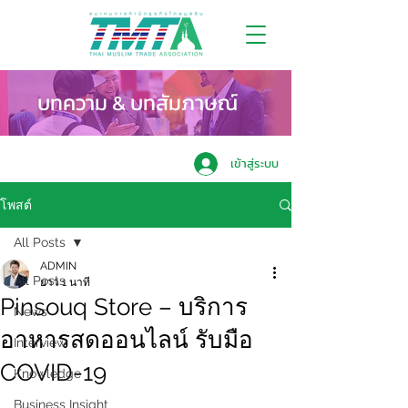
บทความ & บทสัมภาษณ์
เข้าสู่ระบบ
โพสต์
All Posts
ADMIN
All Posts
ยาว 1 นาที
Pinsouq Store – บริการ
News
อาหารสดออนไลน์ รับมือ
Interview
COVID-19
Knowledge
Business Insight